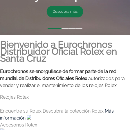
Descubra más
Descubra más
Bienvenido a Eurochronos
Distribuidor Oficial Rolex en
Santa Cruz
Eurochronos se enorgullece de formar parte de la red
mundial de Distribuidores Oficiales Rolex
autorizados para
vender y realizar el mantenimiento de los relojes Rolex.
Relojes Rolex
Encuentre su Rolex
Descubra la colección Rolex
Más
información
Accesorios Rolex