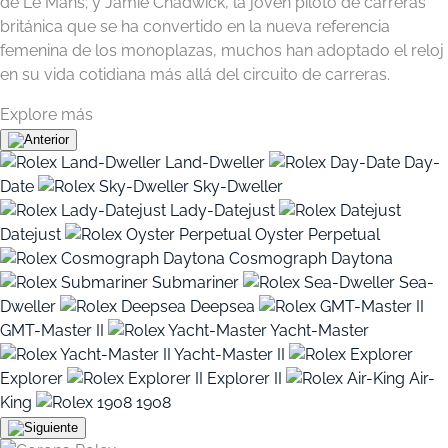
de Le Mans; y Jamie Chadwick, la joven piloto de carreras
británica que se ha convertido en la nueva referencia
femenina de los monoplazas, muchos han adoptado el reloj
en su vida cotidiana más allá del circuito de carreras.
Explore más
Land-Dweller
Day-
Date
Sky-Dweller
Lady-Datejust
Datejust
Oyster Perpetual
Cosmograph Daytona
Submariner
Sea-
Dweller
Deepsea
GMT-Master II
Yacht-Master
Yacht-Master II
Explorer
Explorer II
Air-
King
1908